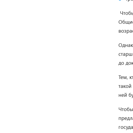
Чтобы
Общие
возрас
Однак
старш
до до
Тем, 
такой
ней б
Чтобы
предл
госуд