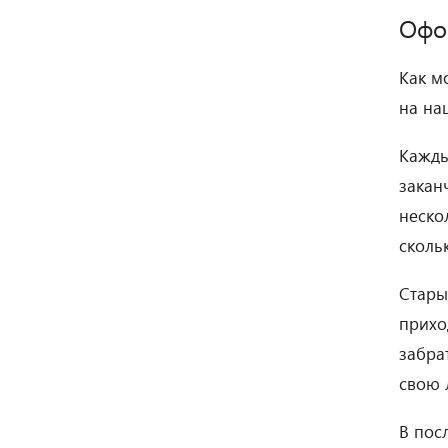
Офо
Как м
на на
Кажды
закан
неско
сколь
Стары
прихо
забра
свою 
В пос