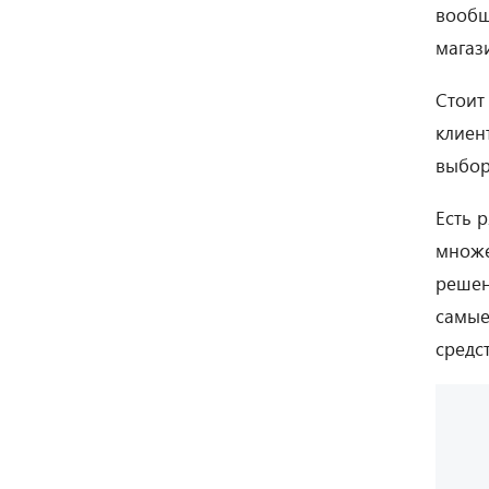
вообщ
магаз
Стоит
клиен
выбор
Есть 
множе
решен
самые
средст