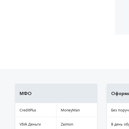
МФО
Оформл
CreditPlus
MoneyMan
Без поруч
VIVA Деньги
Zaimon
В день о