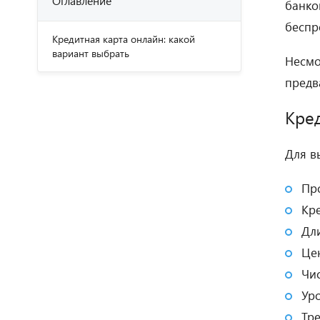
Оглавление
банко
беспр
Кредитная карта онлайн: какой
вариант выбрать
Несмо
предв
Кред
Для в
Пр
Кр
Дл
Це
Чи
Ур
Тр