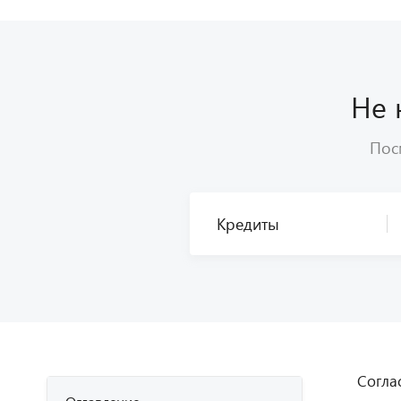
Не 
Посм
Согла