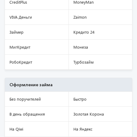
CreditPlus
MoneyMan
VIVA Деньги
Zaimon
Займер
Кредито 24
МигКредит
Монеза
РобоКредит
Турбозайм
Оформление займа
Без поручителей
Быстро
В день обращения
Золотая Корона
На Qiwi
На Яндекс