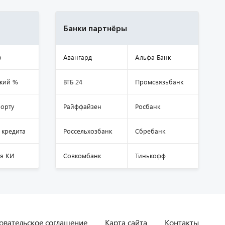
Банки партнёры
о
Авангард
Альфа Банк
кий %
ВТБ 24
Промсвязьбанк
орту
Райффайзен
Росбанк
 кредита
Россельхозбанк
Сбребанк
я КИ
Совкомбанк
Тинькофф
овательское соглашение
Карта сайта
Контакты