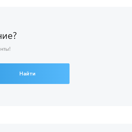
ние?
анты!
Найти