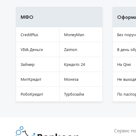
МФО
Оформл
CreditPlus
MoneyMan
Без поруч
VIVA Деньги
Zaimon
В день о
Займер
Кредито 24
На Qiwi
МигКредит
Монеза
Не выходя
РобоКредит
Турбозайм
По паспо
Сервис по