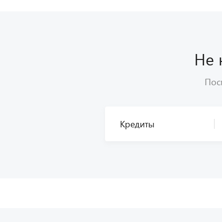
Не 
Посм