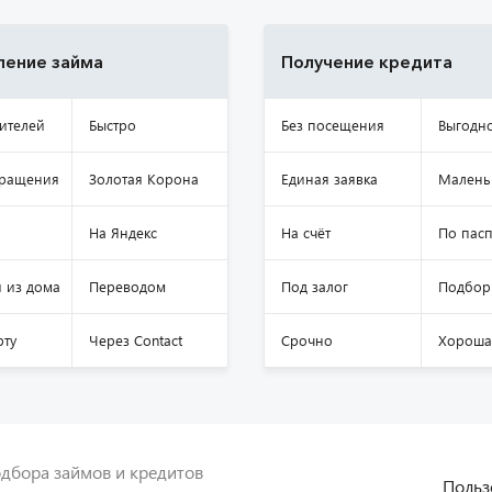
ение займа
Получение кредита
ителей
Быстро
Без посещения
Выгодн
бращения
Золотая Корона
Единая заявка
Малень
На Яндекс
На счёт
По пасп
 из дома
Переводом
Под залог
Подбор
рту
Через Contact
Срочно
Хороша
дбора займов и кредитов
Польз