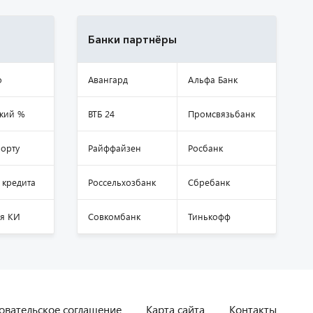
Банки партнёры
о
Авангард
Альфа Банк
кий %
ВТБ 24
Промсвязьбанк
орту
Райффайзен
Росбанк
 кредита
Россельхозбанк
Сбребанк
я КИ
Совкомбанк
Тинькофф
овательское соглашение
Карта сайта
Контакты