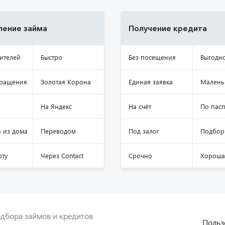
ение займа
Получение кредита
ителей
Быстро
Без посещения
Выгодн
бращения
Золотая Корона
Единая заявка
Малень
На Яндекс
На счёт
По пасп
 из дома
Переводом
Под залог
Подбор
рту
Через Contact
Срочно
Хороша
дбора займов и кредитов
Польз