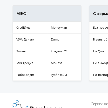
МФО
Оформл
CreditPlus
MoneyMan
Без поруч
VIVA Деньги
Zaimon
В день о
Займер
Кредито 24
На Qiwi
МигКредит
Монеза
Не выходя
РобоКредит
Турбозайм
По паспо
Сервис по