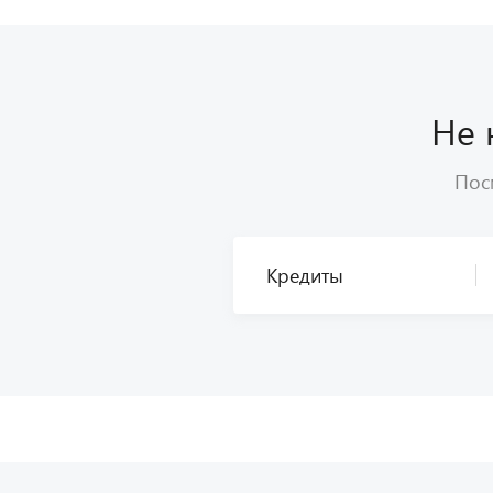
Не 
Посм