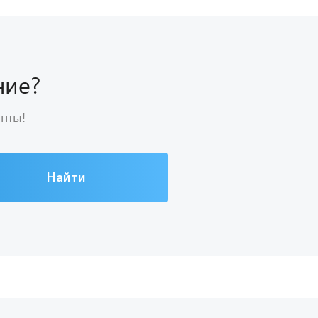
ние?
анты!
Найти