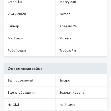
CreditPlus
MoneyMan
VIVA Деньги
Zaimon
Займер
Кредито 24
МигКредит
Монеза
РобоКредит
Турбозайм
Оформление займа
Без поручителей
Быстро
В день обращения
Золотая Корона
На Qiwi
На Яндекс